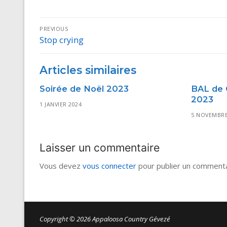
Navigation
PREVIOUS
Stop crying
Previous
de
post:
l’article
Articles similaires
Soirée de Noël 2023
BAL de 
2023
1 JANVIER 2024
5 NOVEMBRE
Laisser un commentaire
Vous devez
vous connecter
pour publier un commenta
Copyright © 2026 Appaloosa Country Gévezé