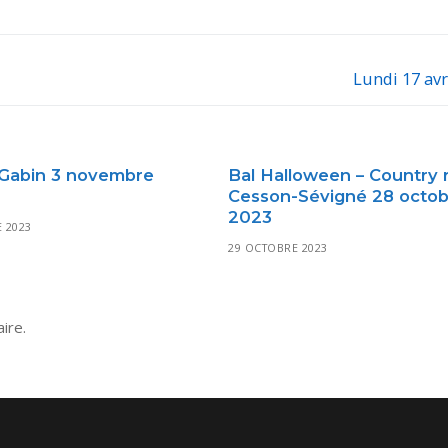
Lundi 17 avr
Next
post:
Gabin 3 novembre
Bal Halloween – Country 
Cesson-Sévigné 28 octo
2023
 2023
29 OCTOBRE 2023
ire.