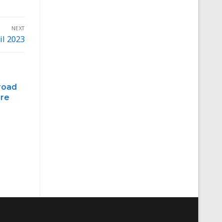
NEXT
il 2023
road
bre