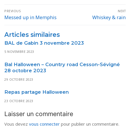
Navigation
PREVIOUS
NEXT
de
Messed up in Memphis
Whiskey & rain
Previous
Next
post:
post:
l’article
Articles similaires
BAL de Gabin 3 novembre 2023
5 NOVEMBRE 2023
Bal Halloween – Country road Cesson-Sévigné
28 octobre 2023
29 OCTOBRE 2023
Repas partage Halloween
23 OCTOBRE 2023
Laisser un commentaire
Vous devez
vous connecter
pour publier un commentaire.