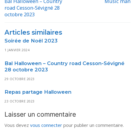
de
Bal Halloween – Country
Music man
Previous
Next
road Cesson-Sévigné 28
post:
post:
l’article
octobre 2023
Articles similaires
Soirée de Noël 2023
1 JANVIER 2024
Bal Halloween – Country road Cesson-Sévigné
28 octobre 2023
29 OCTOBRE 2023
Repas partage Halloween
23 OCTOBRE 2023
Laisser un commentaire
Vous devez
vous connecter
pour publier un commentaire.