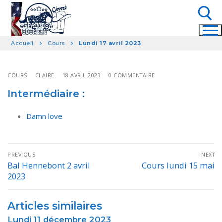
Aller
au
contenu
Accueil
Cours
Lundi 17 avril 2023
Rechercher :
COURS
CLAIRE
18 AVRIL 2023
0 COMMENTAIRE
Intermédiaire :
Damn love
Navigation
PREVIOUS
NEXT
de
Bal Hennebont 2 avril
Cours lundi 15 mai
Previous
Next
2023
post:
post:
l’article
Articles similaires
Lundi 11 décembre 2023