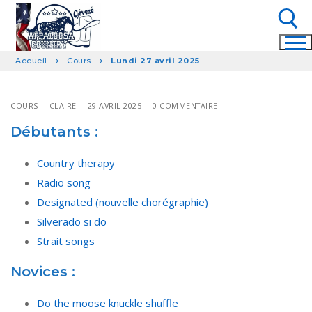
Aller
au
contenu
Accueil
Cours
Lundi 27 avril 2025
Rechercher :
COURS
CLAIRE
29 AVRIL 2025
0 COMMENTAIRE
Débutants :
Country therapy
Radio song
Designated (nouvelle chorégraphie)
Silverado si do
Strait songs
Novices :
Do the moose knuckle shuffle