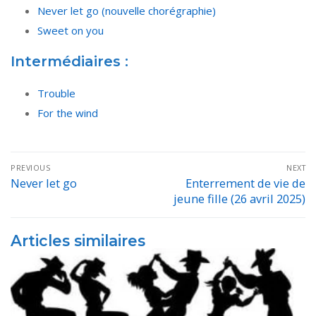
Never let go (nouvelle chorégraphie)
Sweet on you
Intermédiaires :
Trouble
For the wind
Navigation
PREVIOUS
NEXT
de
Never let go
Enterrement de vie de
Previous
Next
jeune fille (26 avril 2025)
post:
post:
l’article
Articles similaires