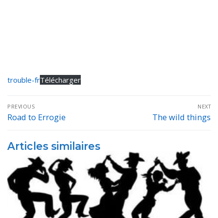
trouble-fr
Télécharger
Navigation
PREVIOUS
NEXT
de
Road to Errogie
The wild things
Previous
Next
post:
post:
l’article
Articles similaires