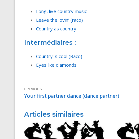
Long, live country music
Leave the lovin’ (raco)
Country as country
Intermédiaires :
Country’ s cool (Raco)
Eyes like diamonds
Navigation
PREVIOUS
Your first partner dance (dance partner)
Previous
de
post:
l’article
Articles similaires