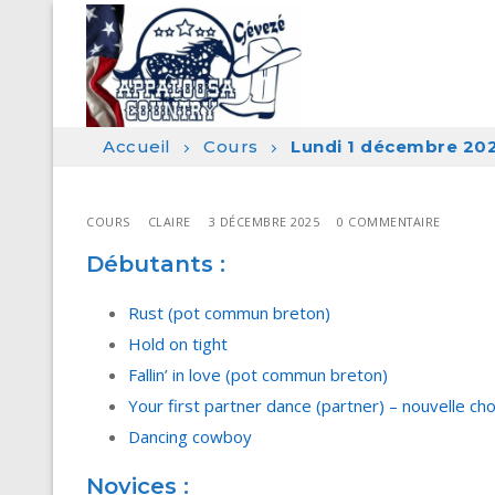
Aller
au
contenu
Accueil
Cours
Lundi 1 décembre 20
COURS
CLAIRE
3 DÉCEMBRE 2025
0 COMMENTAIRE
Débutants :
Rust (pot commun breton)
Hold on tight
Fallin’ in love (pot commun breton)
Your first partner dance (partner) – nouvelle ch
Dancing cowboy
Novices :