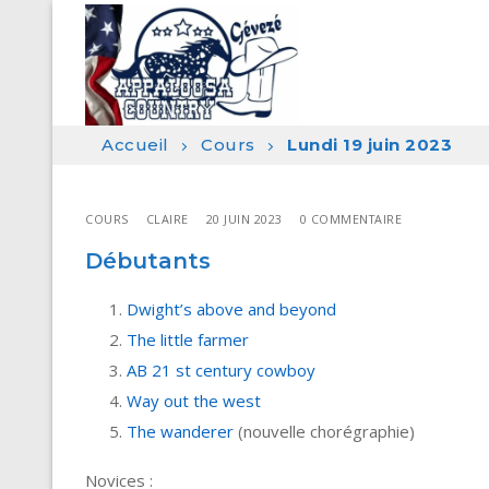
Aller
au
contenu
Accueil
Cours
Lundi 19 juin 2023
COURS
CLAIRE
20 JUIN 2023
0 COMMENTAIRE
Débutants
Dwight’s above and beyond
The little farmer
AB 21 st century cowboy
Way out the west
The wanderer
(nouvelle chorégraphie)
Novices :