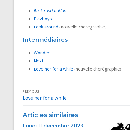
Back road nation
Playboys
Look around
(nouvelle chorégraphie)
Intermédiaires
Wonder
Next
Love her for a while
(nouvelle chorégraphie)
Navigation
PREVIOUS
Love her for a while
Previous
de
post:
l’article
Articles similaires
Lundi 11 décembre 2023