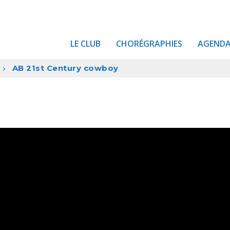
LE CLUB
CHORÉGRAPHIES
AGEND
AB 21st Century cowboy