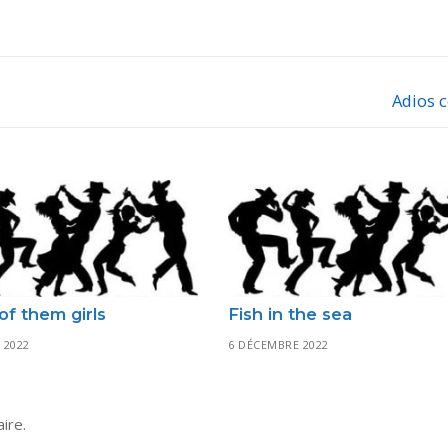
Adios 
Next
post:
of them girls
Fish in the sea
 2022
6 DÉCEMBRE 2022
ire.