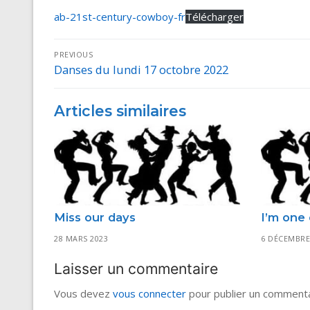
ab-21st-century-cowboy-fr
Télécharger
Navigation
PREVIOUS
Danses du lundi 17 octobre 2022
Previous
de
post:
l’article
Articles similaires
Miss our days
I’m one 
28 MARS 2023
6 DÉCEMBRE
Laisser un commentaire
Vous devez
vous connecter
pour publier un commenta