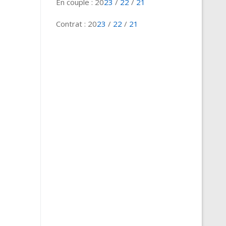
En couple : 20
23
/
22
/
21
Contrat : 20
23
/
22
/
21