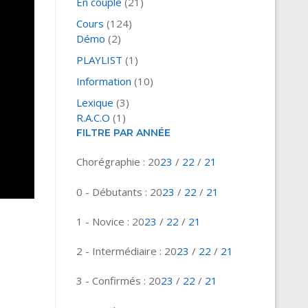
En couple
(21)
Cours
(124)
Démo
(2)
PLAYLIST
(1)
Information
(10)
Lexique
(3)
R.A.C.O
(1)
FILTRE PAR ANNÉE
Chorégraphie : 20
23
/
22
/
21
0 - Débutants : 20
23
/
22
/
21
1 - Novice : 20
23
/
22
/
21
2 - Intermédiaire : 20
23
/
22
/
21
3 - Confirmés : 20
23
/
22
/
21