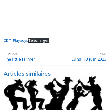
CDT_Playboys
Télécharger
Navigation
PREVIOUS
NEXT
de
The little farmer
Lundi 13 juin 2023
Previous
Next
post:
post:
l’article
Articles similaires