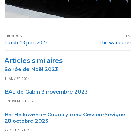
Navigation
PREVIOUS
NEXT
de
Lundi 13 juin 2023
The wanderer
Previous
Next
post:
post:
l’article
Articles similaires
Soirée de Noël 2023
1 JANVIER 2024
BAL de Gabin 3 novembre 2023
5 NOVEMBRE 2023
Bal Halloween – Country road Cesson-Sévigné
28 octobre 2023
29 OCTOBRE 2023