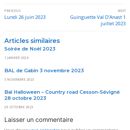
Navigation
PREVIOUS
NEXT
de
Lundi 26 juin 2023
Guinguette Val D’Anast 1
Previous
Next
juillet 2023
post:
post:
l’article
Articles similaires
Soirée de Noël 2023
1 JANVIER 2024
BAL de Gabin 3 novembre 2023
5 NOVEMBRE 2023
Bal Halloween – Country road Cesson-Sévigné
28 octobre 2023
29 OCTOBRE 2023
Laisser un commentaire
Vous devez
vous connecter
pour publier un commentaire.