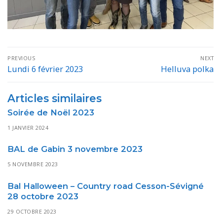
Navigation
PREVIOUS
NEXT
de
Lundi 6 février 2023
Helluva polka
Previous
Next
post:
post:
l’article
Articles similaires
Soirée de Noël 2023
1 JANVIER 2024
BAL de Gabin 3 novembre 2023
5 NOVEMBRE 2023
Bal Halloween – Country road Cesson-Sévigné
28 octobre 2023
29 OCTOBRE 2023