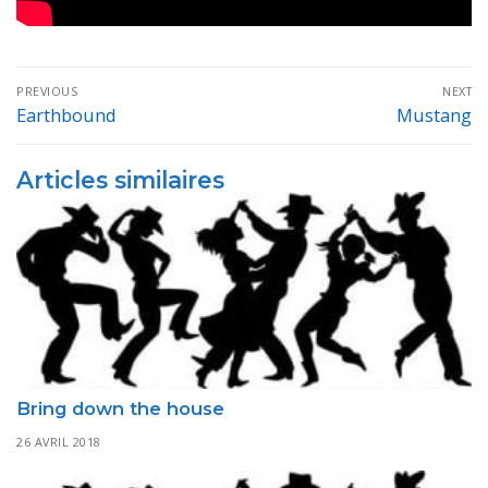
Navigation
PREVIOUS
NEXT
de
Earthbound
Mustang
Previous
Next
post:
post:
l’article
Articles similaires
Bring down the house
26 AVRIL 2018