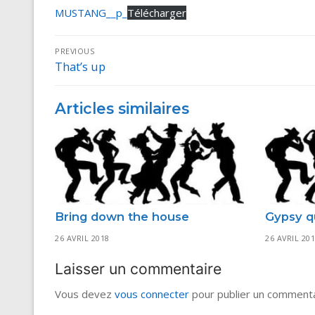
MUSTANG__p_
Télécharger
Navigation
PREVIOUS
That’s up
Previous
de
post:
l’article
Articles similaires
Bring down the house
Gypsy 
26 AVRIL 2018
26 AVRIL 20
Laisser un commentaire
Vous devez
vous connecter
pour publier un commenta