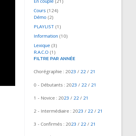
En couple
(21)
Cours
(124)
Démo
(2)
PLAYLIST
(1)
Information
(10)
Lexique
(3)
R.A.C.O
(1)
FILTRE PAR ANNÉE
Chorégraphie : 20
23
/
22
/
21
0 - Débutants : 20
23
/
22
/
21
1 - Novice : 20
23
/
22
/
21
2 - Intermédiaire : 20
23
/
22
/
21
3 - Confirmés : 20
23
/
22
/
21