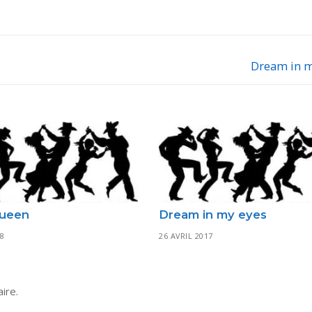
Dream in m
Next
post:
queen
Dream in my eyes
18
26 AVRIL 2017
ire.