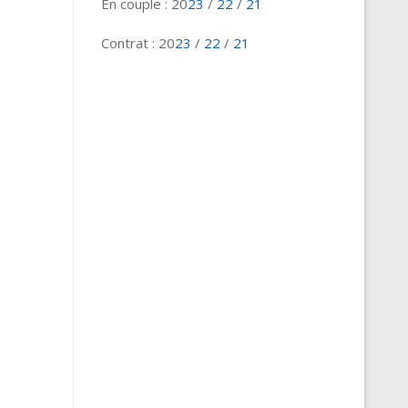
En couple : 20
23
/
22
/
21
Contrat : 20
23
/
22
/
21