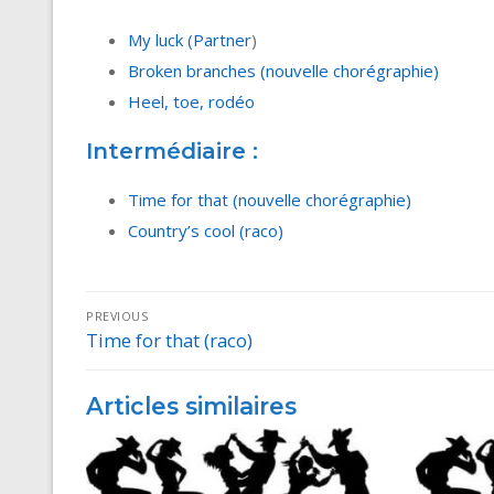
My luck (Partner
)
Broken branches (nouvelle chorégraphie)
Heel, toe, rodéo
Intermédiaire :
Time for that (nouvelle chorégraphie)
Country’s cool (raco)
Navigation
PREVIOUS
Time for that (raco)
Previous
de
post:
l’article
Articles similaires