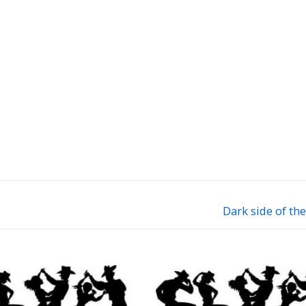
Dark side of t
Next
post: