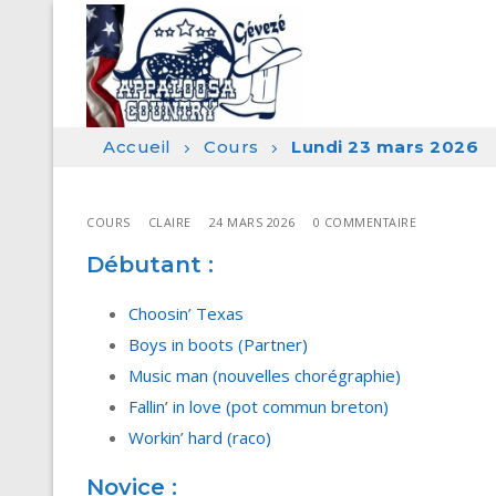
Aller
au
contenu
Accueil
Cours
Lundi 23 mars 2026
COURS
CLAIRE
24 MARS 2026
0 COMMENTAIRE
Débutant :
Choosin’ Texas
Boys in boots (Partner)
Music man (nouvelles chorégraphie)
Fallin’ in love (pot commun breton)
Workin’ hard (raco)
Novice :