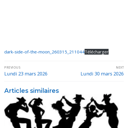
dark-side-of-the-moon_260315_211044
Télécharger
Navigation
PREVIOUS
NEXT
de
Lundi 23 mars 2026
Lundi 30 mars 2026
Previous
Next
post:
post:
l’article
Articles similaires