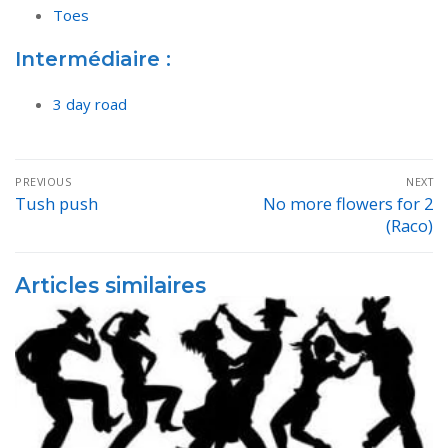
Toes
Intermédiaire :
3 day road
Navigation
PREVIOUS
NEXT
de
Tush push
No more flowers for 2
Previous
Next
(Raco)
post:
post:
l’article
Articles similaires