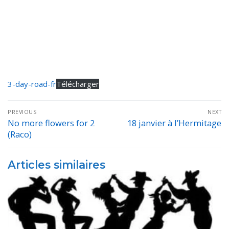
3-day-road-fr
Télécharger
Navigation
PREVIOUS
NEXT
de
No more flowers for 2
18 janvier à l’Hermitage
Previous
Next
(Raco)
post:
post:
l’article
Articles similaires