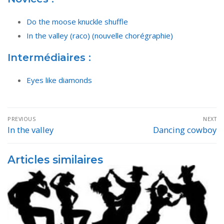
Do the moose knuckle shuffle
In the valley (raco) (nouvelle chorégraphie)
Intermédiaires :
Eyes like diamonds
Navigation
PREVIOUS
NEXT
de
In the valley
Dancing cowboy
Previous
Next
post:
post:
l’article
Articles similaires