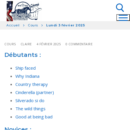
Aller
au
contenu
Accueil
Cours
Lundi 3 février 2025
Rechercher :
COURS
CLAIRE
4 FÉVRIER 2025
0 COMMENTAIRE
Débutants :
Ship faced
Why Indiana
Country therapy
Cinderella (partner)
Silverado si do
The wild things
Good at being bad
Novices :