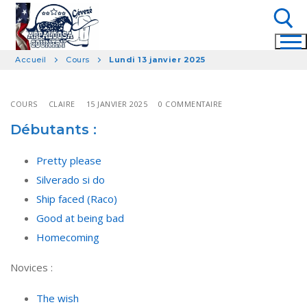
Aller
au
contenu
Accueil
Cours
Lundi 13 janvier 2025
Rechercher :
COURS
CLAIRE
15 JANVIER 2025
0 COMMENTAIRE
Débutants :
Pretty please
Silverado si do
Ship faced (Raco)
Good at being bad
Homecoming
Novices :
The wish