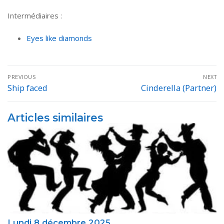
Intermédiaires :
Eyes like diamonds
Navigation
PREVIOUS
NEXT
de
Ship faced
Cinderella (Partner)
Previous
Next
post:
post:
l’article
Articles similaires
Lundi 8 décembre 2025