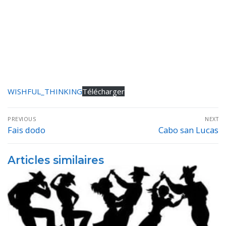
WISHFUL_THINKING
Télécharger
Navigation
PREVIOUS
NEXT
de
Fais dodo
Cabo san Lucas
Previous
Next
post:
post:
l’article
Articles similaires