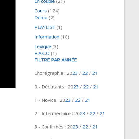
En couple
(21)
Cours
(124)
Démo
(2)
PLAYLIST
(1)
Information
(10)
Lexique
(3)
R.A.C.O
(1)
FILTRE PAR ANNÉE
Chorégraphie : 20
23
/
22
/
21
0 - Débutants : 20
23
/
22
/
21
1 - Novice : 20
23
/
22
/
21
2 - Intermédiaire : 20
23
/
22
/
21
3 - Confirmés : 20
23
/
22
/
21