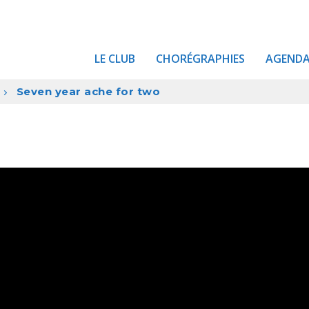
LE CLUB
CHORÉGRAPHIES
AGEND
Seven year ache for two