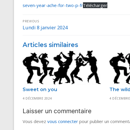
seven-year-ache-for-two-p-fr
Télécharger
Navigation
PREVIOUS
Lundi 8 janvier 2024
Previous
de
post:
l’article
Articles similaires
Sweet on you
The wild
4 DÉCEMBRE 2024
4 DÉCEMBRE
Laisser un commentaire
Vous devez
vous connecter
pour publier un commenta