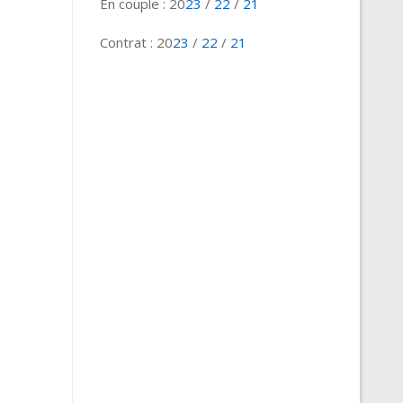
En couple : 20
23
/
22
/
21
Contrat : 20
23
/
22
/
21