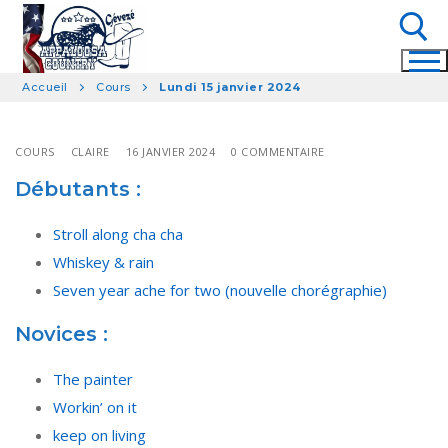
Aller
au
contenu
Accueil
Cours
Lundi 15 janvier 2024
Rechercher :
COURS
CLAIRE
16 JANVIER 2024
0 COMMENTAIRE
Débutants :
Stroll along cha cha
Whiskey & rain
Seven year ache for two (nouvelle chorégraphie)
Novices :
The painter
Workin’ on it
keep on living