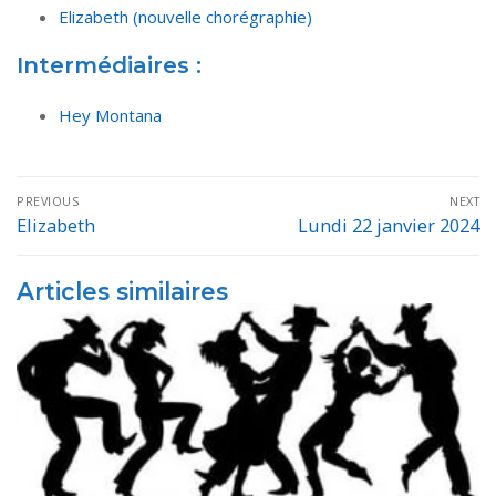
Elizabeth (nouvelle chorégraphie)
Intermédiaires :
Hey Montana
Navigation
PREVIOUS
NEXT
de
Elizabeth
Lundi 22 janvier 2024
Previous
Next
post:
post:
l’article
Articles similaires