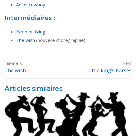
Adios cowboy
Intermédiaires :
Keep on living
The wish
(nouvelle chorégraphie)
Navigation
PREVIOUS
NEXT
de
The wish
Little king’s horses
Previous
Next
post:
post:
l’article
Articles similaires