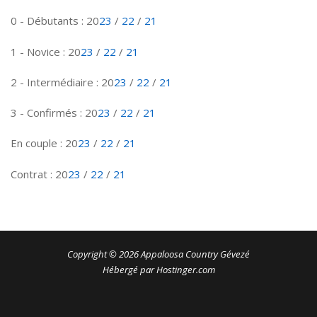
0 - Débutants : 20
23
/
22
/
21
1 - Novice : 20
23
/
22
/
21
2 - Intermédiaire : 20
23
/
22
/
21
3 - Confirmés : 20
23
/
22
/
21
En couple : 20
23
/
22
/
21
Contrat : 20
23
/
22
/
21
Copyright © 2026 Appaloosa Country Gévezé
Hébergé par Hostinger.com