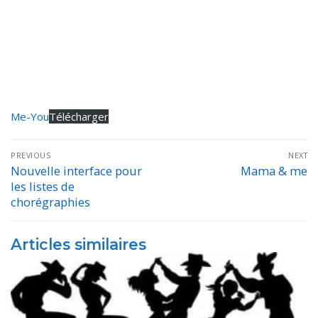
Me-You
Télécharger
Navigation
PREVIOUS
NEXT
de
Nouvelle interface pour
Mama & me
Previous
Next
les listes de
post:
post:
l’article
chorégraphies
Articles similaires