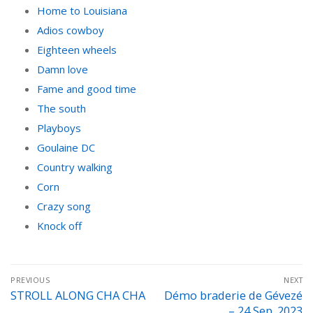
Home to Louisiana
Adios cowboy
Eighteen wheels
Damn love
Fame and good time
The south
Playboys
Goulaine DC
Country walking
Corn
Crazy song
Knock off
Navigation
PREVIOUS
NEXT
de
STROLL ALONG CHA CHA
Démo braderie de Gévezé
Previous
Next
– 24 Sep. 2023
post:
post: