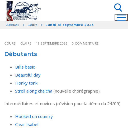
Aller
au
contenu
Accueil
Cours
Lundi 18 septembre 2023
Rechercher :
COURS
CLAIRE
19 SEPTEMBRE 2023
0 COMMENTAIRE
Débutants
Bill’s basic
Beautiful day
Honky tonk
Stroll along cha cha
(nouvelle chorégraphie)
Intermédiaires et novices (révision pour la démo du 24/09)
Hooked on country
Clear Isabel