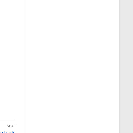
NEXT
e back