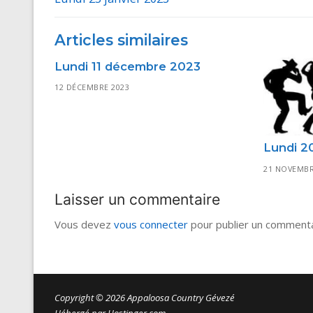
de
post:
l’article
Articles similaires
Lundi 11 décembre 2023
12 DÉCEMBRE 2023
Lundi 2
21 NOVEMBR
Laisser un commentaire
Vous devez
vous connecter
pour publier un commenta
Copyright © 2026 Appaloosa Country Gévezé
Hébergé par Hostinger.com