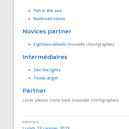
Fish in the sea
Backroad nation
Novices partner
Eighteen wheels
(nouvelle chorégraphie)
Intermédiaires
Dim the lights
Texas angel
Partner
Lover please come back (nouvelle chorégraphie)
Navigation
PREVIOUS
Lundi 23 janvier 2023
Previous