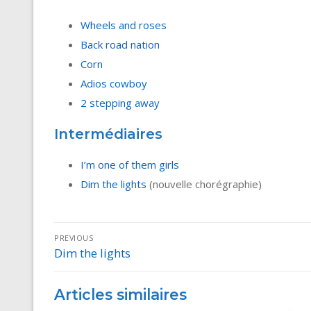
Wheels and roses
Back road nation
Corn
Adios cowboy
2 stepping away
Intermédiaires
I’m one of them girls
Dim the lights
(nouvelle chorégraphie)
Navigation
PREVIOUS
Dim the lights
Previous
de
post:
l’article
Articles similaires