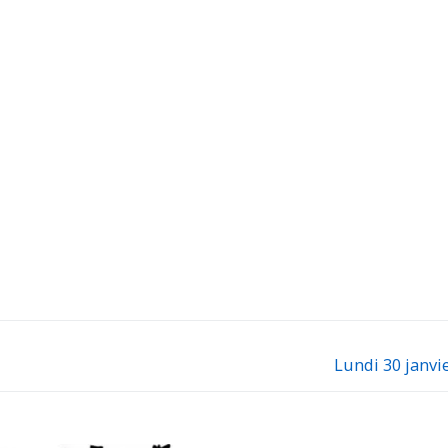
Lundi 30 janvi
Next
post: