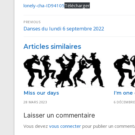
lonely-cha-ID94105
Télécharger
Navigation
PREVIOUS
Danses du lundi 6 septembre 2022
Previous
de
post:
l’article
Articles similaires
Miss our days
I’m one 
28 MARS 2023
6 DÉCEMBRE
Laisser un commentaire
Vous devez
vous connecter
pour publier un commenta