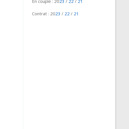
En couple : 20
23
/
22
/
21
Contrat : 20
23
/
22
/
21