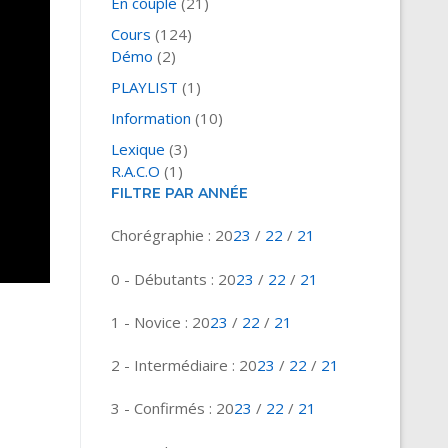
En couple
(21)
Cours
(124)
Démo
(2)
PLAYLIST
(1)
Information
(10)
Lexique
(3)
R.A.C.O
(1)
FILTRE PAR ANNÉE
Chorégraphie : 20
23
/
22
/
21
0 - Débutants : 20
23
/
22
/
21
1 - Novice : 20
23
/
22
/
21
2 - Intermédiaire : 20
23
/
22
/
21
3 - Confirmés : 20
23
/
22
/
21