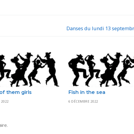
Danses du lundi 13 septembr
Next
post:
of them girls
Fish in the sea
 2022
6 DÉCEMBRE 2022
ire.