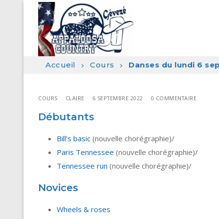
Aller
au
contenu
Accueil
Cours
Danses du lundi 6 s
COURS
CLAIRE
6 SEPTEMBRE 2022
0 COMMENTAIRE
Débutants
Bill’s basic
(nouvelle chorégraphie)/
Paris Tennessee
(nouvelle chorégraphie)/
Tennessee run
(nouvelle chorégraphie)/
Novices
Wheels & roses