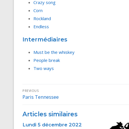
Crazy song
Corn
Rockland
Endless
Intermédiaires
Must be the whiskey
People break
Two ways
Navigation
PREVIOUS
Paris Tennessee
Previous
de
post:
l’article
Articles similaires
Lundi 5 décembre 2022