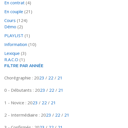
En contrat
(4)
En couple
(21)
Cours
(124)
Démo
(2)
PLAYLIST
(1)
Information
(10)
Lexique
(3)
R.A.C.O
(1)
FILTRE PAR ANNÉE
Chorégraphie : 20
23
/
22
/
21
0 - Débutants : 20
23
/
22
/
21
1 - Novice : 20
23
/
22
/
21
2 - Intermédiaire : 20
23
/
22
/
21
3 - Confirmés : 20
23
/
22
/
21