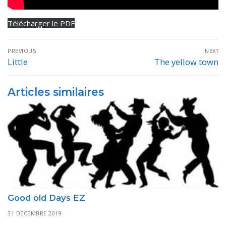
Télécharger le PDF
Navigation
PREVIOUS
NEXT
de
Little
The yellow town
Previous
Next
post:
post:
l’article
Articles similaires
Good old Days EZ
31 DÉCEMBRE 2019