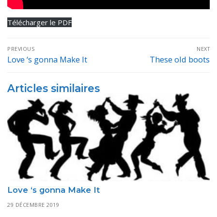
Télécharger le PDF
Navigation
PREVIOUS
NEXT
de
Love ‘s gonna Make It
These old boots
Previous
Next
post:
post:
l’article
Articles similaires
Love ‘s gonna Make It
29 DÉCEMBRE 2019