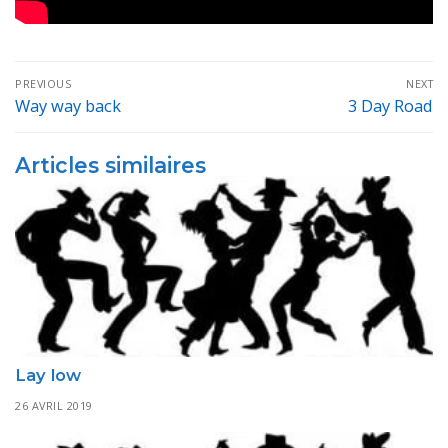
Navigation
PREVIOUS
NEXT
de
Way way back
3 Day Road
Previous
Next
post:
post:
l’article
Articles similaires
Lay low
26 AVRIL 2019