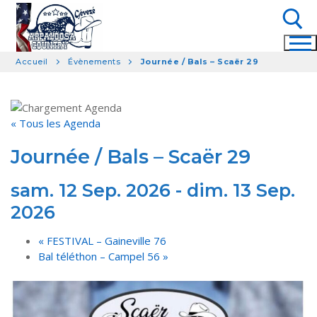
Aller
au
contenu
Accueil
Évènements
Journée / Bals – Scaër 29
Rechercher :
« Tous les Agenda
Journée / Bals – Scaër 29
sam. 12 Sep. 2026
-
dim. 13 Sep.
2026
«
FESTIVAL – Gaineville 76
Bal téléthon – Campel 56
»