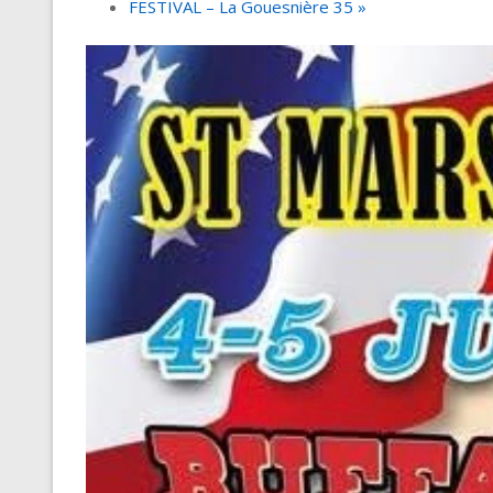
FESTIVAL – La Gouesnière 35
»