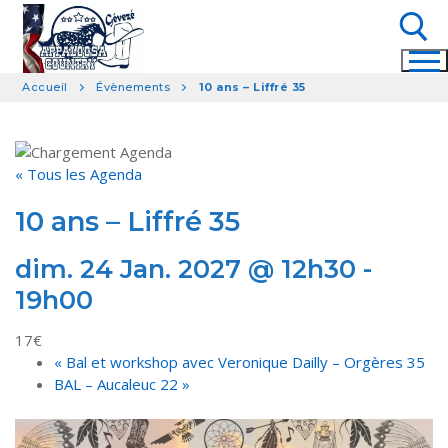
Aller
au
contenu
Accueil
Évènements
10 ans – Liffré 35
Rechercher :
« Tous les Agenda
10 ans – Liffré 35
dim. 24 Jan. 2027 @ 12h30
-
19h00
17€
«
Bal et workshop avec Veronique Dailly – Orgères 35
BAL – Aucaleuc 22
»