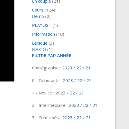
En couple
(21)
Cours
(124)
Démo
(2)
PLAYLIST
(1)
Information
(10)
Lexique
(3)
R.A.C.O
(1)
FILTRE PAR ANNÉE
Chorégraphie : 20
23
/
22
/
21
0 - Débutants : 20
23
/
22
/
21
1 - Novice : 20
23
/
22
/
21
2 - Intermédiaire : 20
23
/
22
/
21
3 - Confirmés : 20
23
/
22
/
21