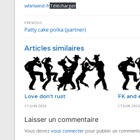
whirlwind-fr
Télécharger
Navigation
PREVIOUS
Patty cake polka (partner)
Previous
de
post:
l’article
Articles similaires
Love don’t rust
FK and 
17 JUIN 2026
17 JUIN 2026
Laisser un commentaire
Vous devez
vous connecter
pour publier un commenta