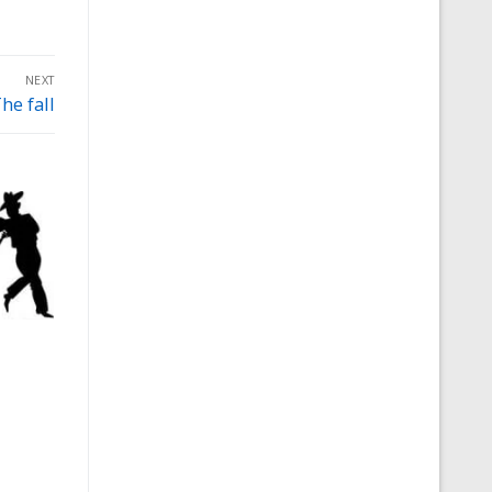
NEXT
he fall
ext
ost: