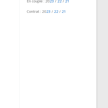
En couple : 20
23
/
22
/
21
Contrat : 20
23
/
22
/
21