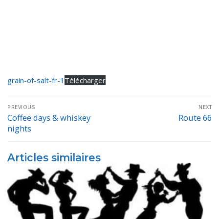
grain-of-salt-fr-1
Télécharger
Navigation
PREVIOUS
NEXT
de
Coffee days & whiskey
Route 66
Previous
Next
nights
post:
post:
l’article
Articles similaires