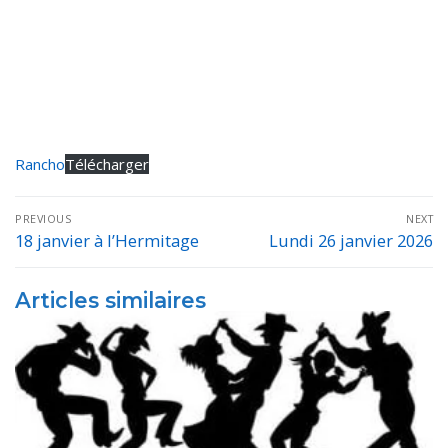
Rancho
Télécharger
Navigation
PREVIOUS
NEXT
de
18 janvier à l’Hermitage
Lundi 26 janvier 2026
Previous
Next
post:
post:
l’article
Articles similaires