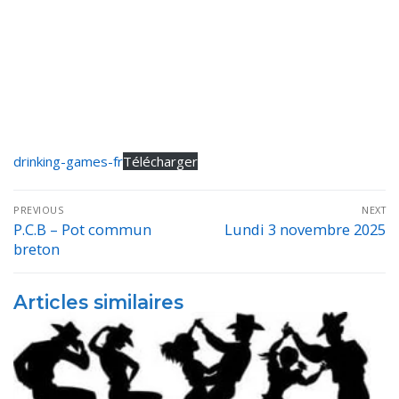
drinking-games-fr
Télécharger
Navigation
PREVIOUS
NEXT
de
P.C.B – Pot commun
Lundi 3 novembre 2025
Previous
Next
breton
post:
post:
l’article
Articles similaires