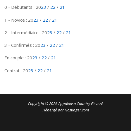
0 - Débutants : 20
23
/
22
/
21
1 - Novice : 20
23
/
22
/
21
2 - Intermédiaire : 20
23
/
22
/
21
3 - Confirmés : 20
23
/
22
/
21
En couple : 20
23
/
22
/
21
Contrat : 20
23
/
22
/
21
Copyright © 2026 Appaloosa Country Gévezé
Hébergé par Hostinger.com