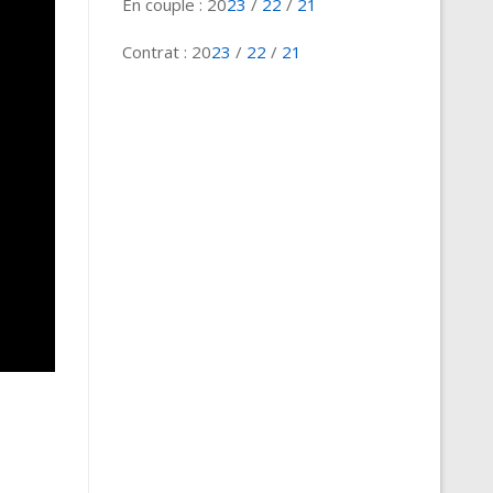
En couple : 20
23
/
22
/
21
Contrat : 20
23
/
22
/
21