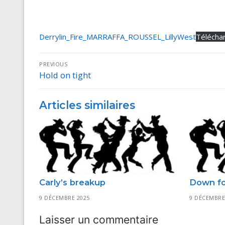
Derrylin_Fire_MARRAFFA_ROUSSEL_LillyWest
Télécha
Navigation
PREVIOUS
Hold on tight
Previous
de
post:
l’article
Articles similaires
Carly’s breakup
Down fo
9 DÉCEMBRE 2025
9 DÉCEMBRE
Laisser un commentaire