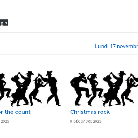
rger
Lundi 17 novembr
Next
post:
r the count
Christmas rock
 2025
9 DÉCEMBRE 2025