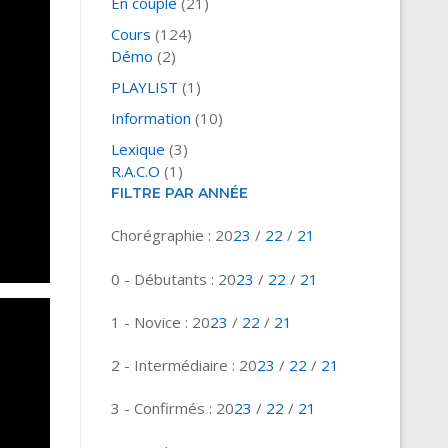
En couple
(21)
Cours
(124)
Démo
(2)
PLAYLIST
(1)
Information
(10)
Lexique
(3)
R.A.C.O
(1)
FILTRE PAR ANNÉE
Chorégraphie : 20
23
/
22
/
21
0 - Débutants : 20
23
/
22
/
21
1 - Novice : 20
23
/
22
/
21
2 - Intermédiaire : 20
23
/
22
/
21
3 - Confirmés : 20
23
/
22
/
21