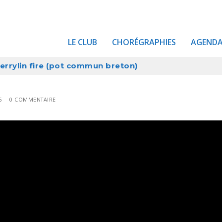
LE CLUB
CHORÉGRAPHIES
AGEND
errylin fire (pot commun breton)
5
0 COMMENTAIRE