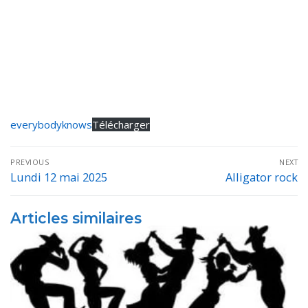
everybodyknows
Télécharger
Navigation
PREVIOUS
NEXT
de
Lundi 12 mai 2025
Alligator rock
Previous
Next
post:
post:
l’article
Articles similaires