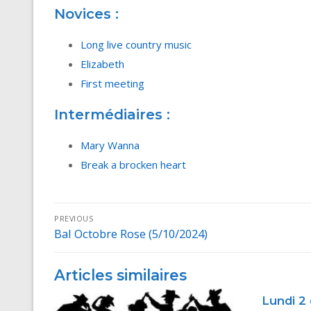
Novices :
Long live country music
Elizabeth
First meeting
Intermédiaires :
Mary Wanna
Break a brocken heart
Navigation
PREVIOUS
Bal Octobre Rose (5/10/2024)
Previous
de
post:
l’article
Articles similaires
Lundi 2