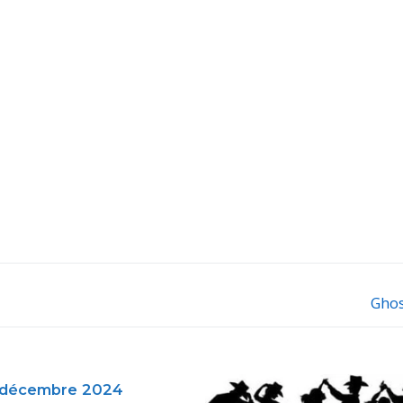
Ghos
Next
post:
 décembre 2024