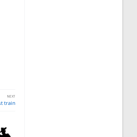
NEXT
t train