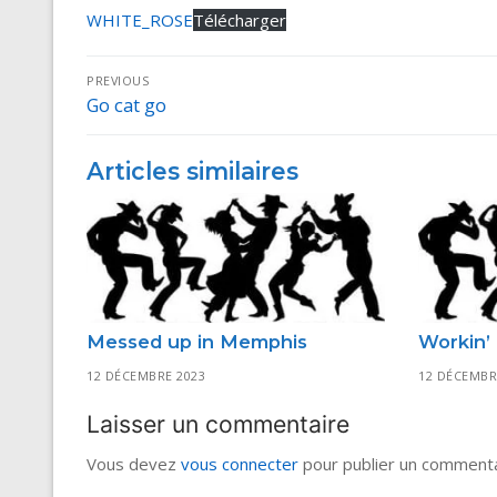
WHITE_ROSE
Télécharger
Navigation
PREVIOUS
Go cat go
Previous
de
post:
l’article
Articles similaires
Messed up in Memphis
Workin’ 
12 DÉCEMBRE 2023
12 DÉCEMBR
Laisser un commentaire
Vous devez
vous connecter
pour publier un commenta