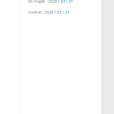
En couple : 20
23
/
22
/
21
Contrat : 20
23
/
22
/
21