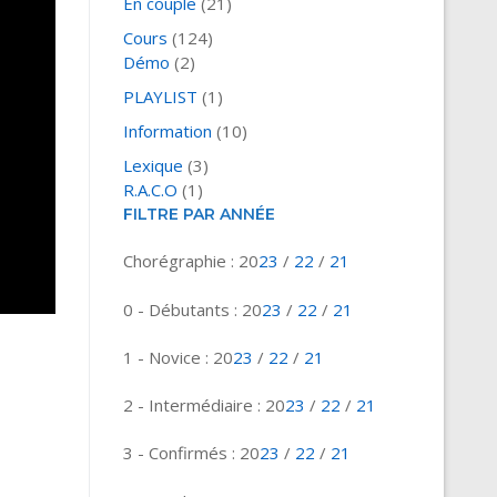
En couple
(21)
Cours
(124)
Démo
(2)
PLAYLIST
(1)
Information
(10)
Lexique
(3)
R.A.C.O
(1)
FILTRE PAR ANNÉE
Chorégraphie : 20
23
/
22
/
21
0 - Débutants : 20
23
/
22
/
21
1 - Novice : 20
23
/
22
/
21
2 - Intermédiaire : 20
23
/
22
/
21
3 - Confirmés : 20
23
/
22
/
21