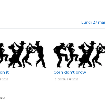
Lundi 27 mar
Next
post:
on it
Corn don’t grow
E 2023
12 DÉCEMBRE 2023
ire.