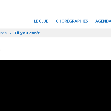
LE CLUB
CHORÉGRAPHIES
AGEND
ires
Til you can’t
E