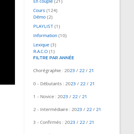
En couple
(21)
Cours
(124)
Démo
(2)
PLAYLIST
(1)
Information
(10)
Lexique
(3)
R.A.C.O
(1)
FILTRE PAR ANNÉE
Chorégraphie : 20
23
/
22
/
21
0 - Débutants : 20
23
/
22
/
21
1 - Novice : 20
23
/
22
/
21
2 - Intermédiaire : 20
23
/
22
/
21
3 - Confirmés : 20
23
/
22
/
21