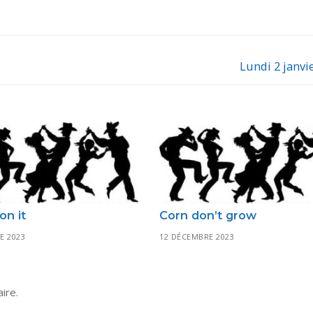
Lundi 2 janvi
Next
post:
on it
Corn don’t grow
E 2023
12 DÉCEMBRE 2023
ire.