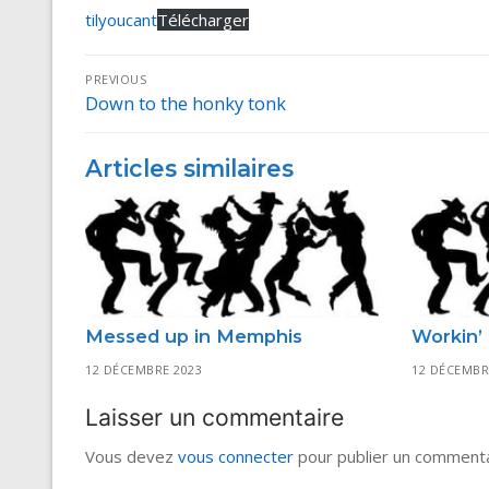
tilyoucant
Télécharger
Navigation
PREVIOUS
Down to the honky tonk
Previous
de
post:
l’article
Articles similaires
Messed up in Memphis
Workin’ 
12 DÉCEMBRE 2023
12 DÉCEMBR
Laisser un commentaire
Vous devez
vous connecter
pour publier un commenta