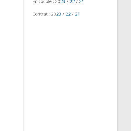
En couple : 20
23
/
22
/
21
Contrat : 20
23
/
22
/
21