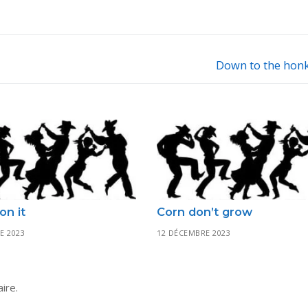
Down to the honk
Next
post:
on it
Corn don’t grow
E 2023
12 DÉCEMBRE 2023
ire.