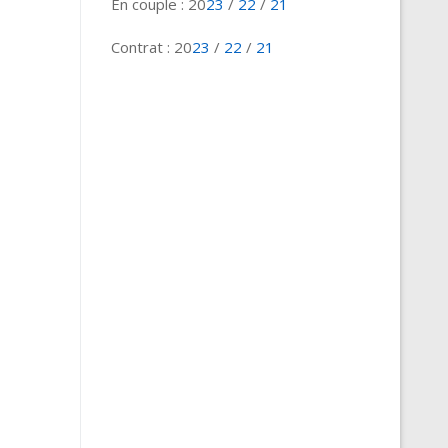
En couple : 20
23
/
22
/
21
Contrat : 20
23
/
22
/
21