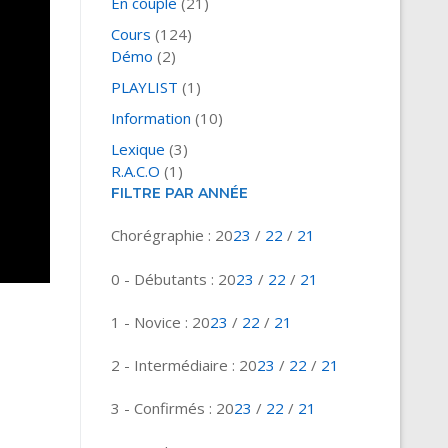
En couple
(21)
Cours
(124)
Démo
(2)
PLAYLIST
(1)
Information
(10)
Lexique
(3)
R.A.C.O
(1)
FILTRE PAR ANNÉE
Chorégraphie : 20
23
/
22
/
21
0 - Débutants : 20
23
/
22
/
21
1 - Novice : 20
23
/
22
/
21
2 - Intermédiaire : 20
23
/
22
/
21
3 - Confirmés : 20
23
/
22
/
21