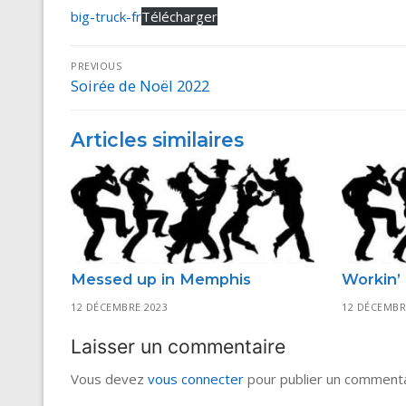
big-truck-fr
Télécharger
Navigation
PREVIOUS
Soirée de Noël 2022
Previous
de
post:
l’article
Articles similaires
Messed up in Memphis
Workin’ 
12 DÉCEMBRE 2023
12 DÉCEMBR
Laisser un commentaire
Vous devez
vous connecter
pour publier un commenta