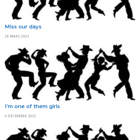
Miss our days
28 MARS 2023
I’m one of them girls
6 DÉCEMBRE 2022