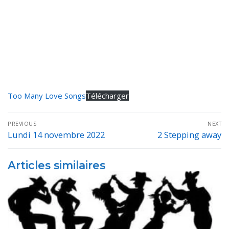
Too Many Love Songs
Télécharger
Navigation
PREVIOUS
NEXT
de
Lundi 14 novembre 2022
2 Stepping away
Previous
Next
post:
post:
l’article
Articles similaires