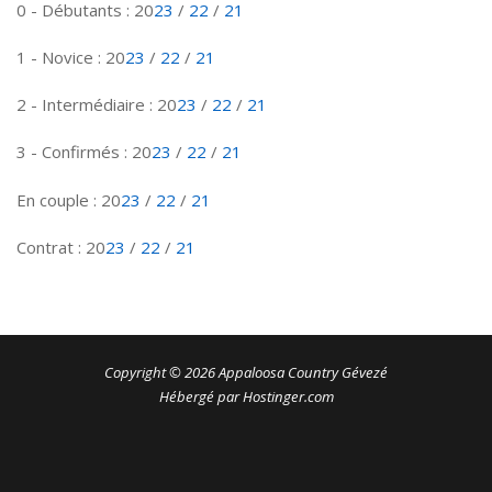
0 - Débutants : 20
23
/
22
/
21
1 - Novice : 20
23
/
22
/
21
2 - Intermédiaire : 20
23
/
22
/
21
3 - Confirmés : 20
23
/
22
/
21
En couple : 20
23
/
22
/
21
Contrat : 20
23
/
22
/
21
Copyright © 2026 Appaloosa Country Gévezé
Hébergé par Hostinger.com