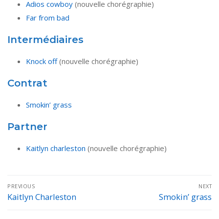
Adios cowboy
(nouvelle chorégraphie)
Far from bad
Intermédiaires
Knock off
(nouvelle chorégraphie)
Contrat
Smokin’ grass
Partner
Kaitlyn charleston
(nouvelle chorégraphie)
Navigation
PREVIOUS
NEXT
de
Kaitlyn Charleston
Smokin’ grass
Previous
Next
post:
post:
l’article