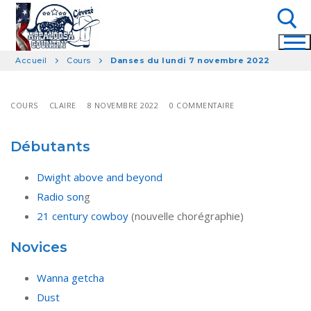
Aller
au
contenu
Accueil
Cours
Danses du lundi 7 novembre 2022
Rechercher :
COURS
CLAIRE
8 NOVEMBRE 2022
0 COMMENTAIRE
Débutants
Dwight above and beyond
Radio son
g
21 century cowboy
(nouvelle chorégraphie)
Novices
Wanna getcha
Dust