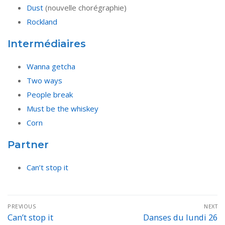
Dust
(nouvelle chorégraphie)
Rockland
Intermédiaires
Wanna getcha
Two ways
People break
Must be the whiskey
Corn
Partner
Can’t stop it
Navigation
PREVIOUS
NEXT
de
Can’t stop it
Danses du lundi 26
Previous
Next