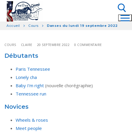
Aller
au
contenu
Accueil
Cours
Danses du lundi 19 septembre 2022
Rechercher :
COURS
CLAIRE
20 SEPTEMBRE 2022
0 COMMENTAIRE
Débutants
Paris Tennessee
Lonely cha
Baby I’m right
(nouvelle chorégraphie)
Tennessee run
Novices
Wheels & roses
Meet people